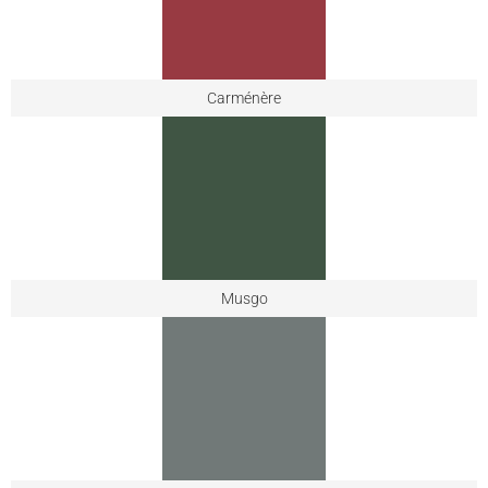
Carménère
Musgo