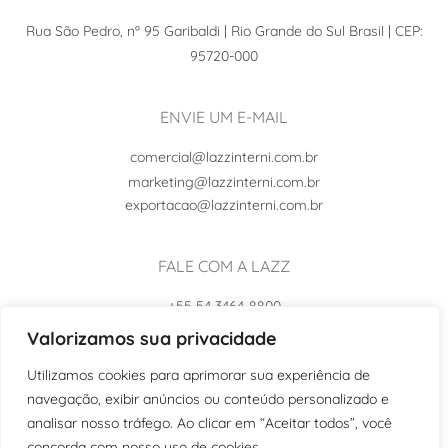
Rua São Pedro, nº 95 Garibaldi | Rio Grande do Sul Brasil | CEP:
95720-000
ENVIE UM E-MAIL
comercial@lazzinterni.com.br
marketing@lazzinterni.com.br
exportacao@lazzinterni.com.br
FALE COM A LAZZ
+55 54 3464-8800
+55 54 99102-8242
Valorizamos sua privacidade
Utilizamos cookies para aprimorar sua experiência de
navegação, exibir anúncios ou conteúdo personalizado e
analisar nosso tráfego. Ao clicar em “Aceitar todos”, você
concorda com nosso uso de cookies.