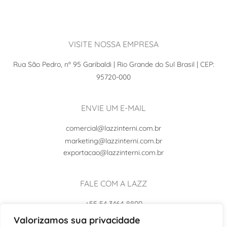
VISITE NOSSA EMPRESA
Rua São Pedro, nº 95 Garibaldi | Rio Grande do Sul Brasil | CEP:
95720-000
ENVIE UM E-MAIL
comercial@lazzinterni.com.br
marketing@lazzinterni.com.br
exportacao@lazzinterni.com.br
FALE COM A LAZZ
+55 54 3464-8800
+55 54 99102-8242
Valorizamos sua privacidade