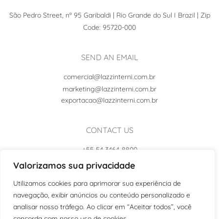
São Pedro Street, nº 95 Garibaldi | Rio Grande do Sul I Brazil | Zip
Code: 95720-000
SEND AN EMAIL
comercial@lazzinterni.com.br
marketing@lazzinterni.com.br
exportacao@lazzinterni.com.br
CONTACT US
+55 54 3464-8800
+55 54 99102-8242
Valorizamos sua privacidade
Utilizamos cookies para aprimorar sua experiência de
navegação, exibir anúncios ou conteúdo personalizado e
analisar nosso tráfego. Ao clicar em “Aceitar todos”, você
concorda com nosso uso de cookies.