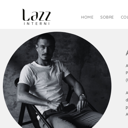
HOME
SOBRE
CO
A
P
(
A
d
p
A