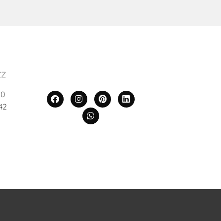
ZZ
00
42