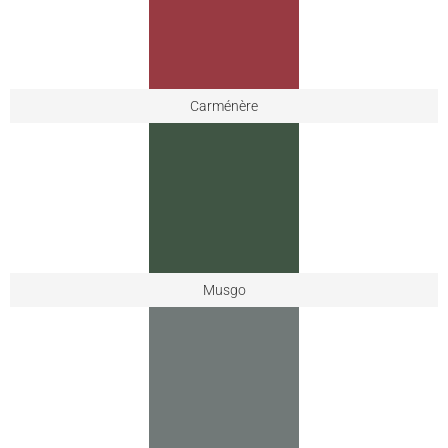
Carménère
Musgo