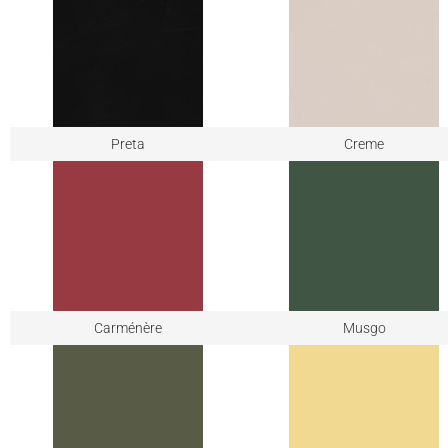
Preta
Creme
Carménère
Musgo