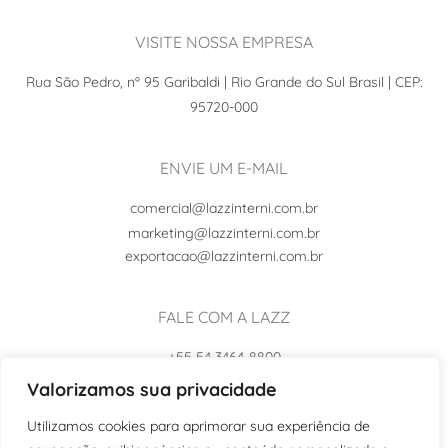
VISITE NOSSA EMPRESA
Rua São Pedro, nº 95 Garibaldi | Rio Grande do Sul Brasil | CEP:
95720-000
ENVIE UM E-MAIL
comercial@lazzinterni.com.br
marketing@lazzinterni.com.br
exportacao@lazzinterni.com.br
FALE COM A LAZZ
+55 54 3464-8800
+55 54 99102-8242
Valorizamos sua privacidade
Utilizamos cookies para aprimorar sua experiência de