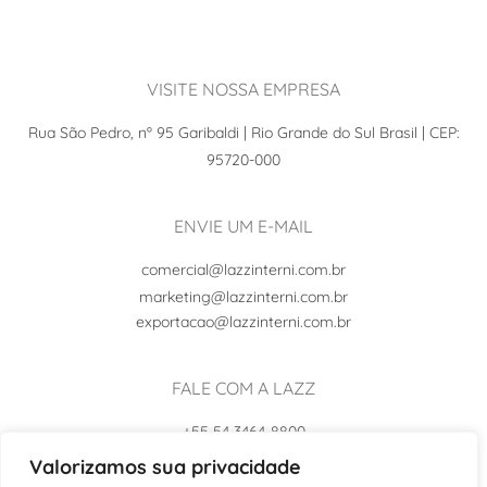
VISITE NOSSA EMPRESA
Rua São Pedro, nº 95 Garibaldi | Rio Grande do Sul Brasil | CEP:
95720-000
ENVIE UM E-MAIL
comercial@lazzinterni.com.br
marketing@lazzinterni.com.br
exportacao@lazzinterni.com.br
FALE COM A LAZZ
+55 54 3464-8800
+55 54 99102-8242
Valorizamos sua privacidade