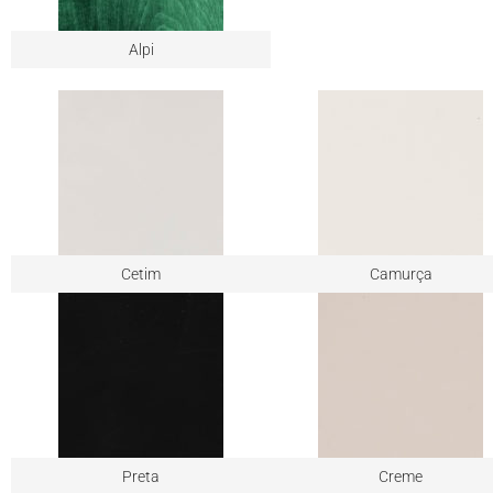
Alpi
Cetim
Camurça
Preta
Creme