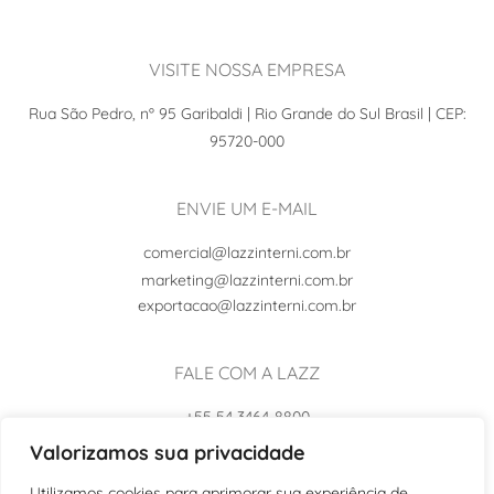
VISITE NOSSA EMPRESA
Rua São Pedro, nº 95 Garibaldi | Rio Grande do Sul Brasil | CEP:
95720-000
ENVIE UM E-MAIL
comercial@lazzinterni.com.br
marketing@lazzinterni.com.br
exportacao@lazzinterni.com.br
FALE COM A LAZZ
+55 54 3464-8800
+55 54 99102-8242
Valorizamos sua privacidade
Utilizamos cookies para aprimorar sua experiência de