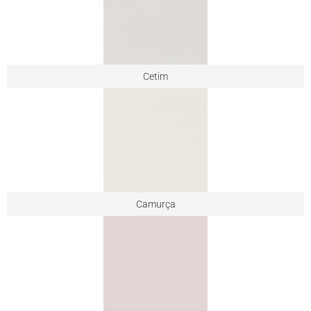
Cetim
Camurça