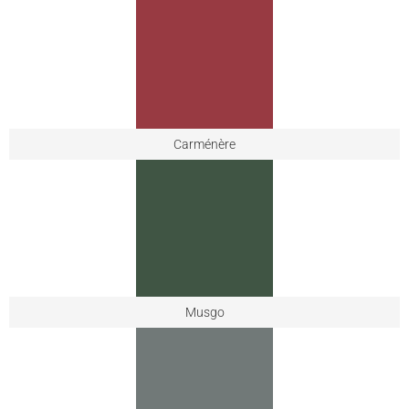
Carménère
Musgo