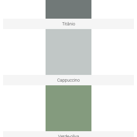
Titânio
Cappuccino
Verde-oliva