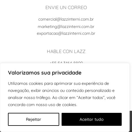
ENVIE UN CORREO
comercial@lazzinterni.com.br
marketing@lazzinterni.com.br
exportacao@lazzinterni.com.br
HABLE CON LAZZ
+55 54 3464-8800
+55 54 99102-8242
Valorizamos sua privacidade
Utilizamos cookies para aprimorar sua experiência de
navegação, exibir anúncios ou conteúdo personalizado e
analisar nosso tráfego. Ao clicar em “Aceitar todos”, você
concorda com nosso uso de cookies.
Rejeitar
Aceitar tudo
© Copyright 2026 Lazz Interni Móveis LTDA