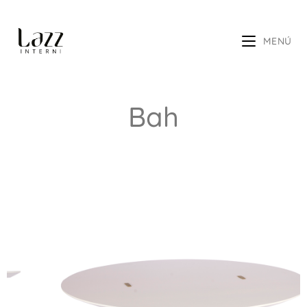
MENÚ
Bah