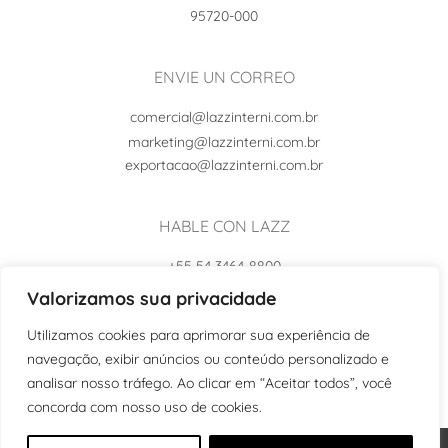
95720-000
ENVIE UN CORREO
comercial@lazzinterni.com.br
marketing@lazzinterni.com.br
exportacao@lazzinterni.com.br
HABLE CON LAZZ
+55 54 3464-8800
+55 54 99102-8242
Valorizamos sua privacidade
Utilizamos cookies para aprimorar sua experiência de
navegação, exibir anúncios ou conteúdo personalizado e
analisar nosso tráfego. Ao clicar em “Aceitar todos”, você
concorda com nosso uso de cookies.