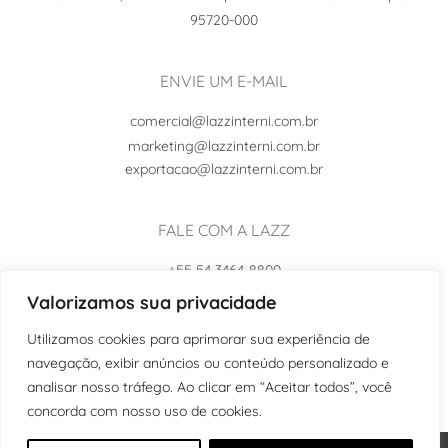
95720-000
ENVIE UM E-MAIL
comercial@lazzinterni.com.br
marketing@lazzinterni.com.br
exportacao@lazzinterni.com.br
FALE COM A LAZZ
+55 54 3464-8800
+55 54 99102-8242
Valorizamos sua privacidade
Utilizamos cookies para aprimorar sua experiência de
navegação, exibir anúncios ou conteúdo personalizado e
analisar nosso tráfego. Ao clicar em “Aceitar todos”, você
concorda com nosso uso de cookies.